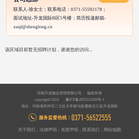
联系人-徐女士；联系电话：0371-55592178；
面试地址-升龙国际B区5号楼；简历投递邮箱-
xuql@shenglong.cn
该区域目前暂无招聘计划，谢谢您的访问...
河南升龙物业管理有限公司 版权所有
copyright©2024
豫ICP备2025112426号-1
地址：河南省郑州市二七区大学路与政通路交汇处升龙国际
0371-56522555
服务监督热线：
关于我们
法律声明
免责声明
联系我们
网站地图
|
|
|
|