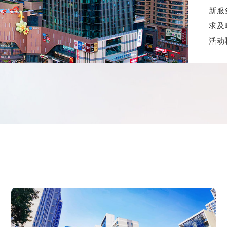
新服
求及
活动
业 
打造
201
示范
20
20
疫情
20