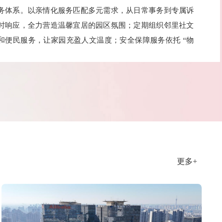
务体系。以亲情化服务匹配多元需求，从日常事务到专属诉
时响应，全力营造温馨宜居的园区氛围；定期组织邻里社文
和便民服务，让家园充盈人文温度；安全保障服务依托 “物
+ 社区” 联动机制，全方位守护园区秩序与业主安全，致力于
兼具质感与温情的理想家园。
项目荣誉
2年 中原新城A-02区、A-03区荣获“郑州市2012年度物业管理
住宅小区”
18年 中原新城A-3区荣获“郑州市物业环境保洁样板”
更多+
22年 中原新城员工荣获郑州市中原区航海西路街道办事处颁发
防控志愿服务证书
23年 升龙中原新城B区荣获金牌社区合伙人